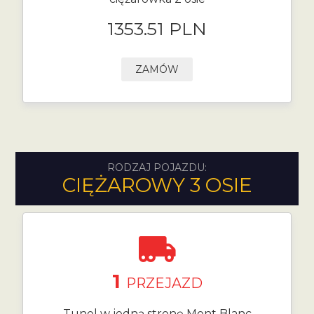
1353.51 PLN
ZAMÓW
RODZAJ POJAZDU:
CIĘŻAROWY 3 OSIE
1
PRZEJAZD
Tunel w jedną stronę Mont Blanc