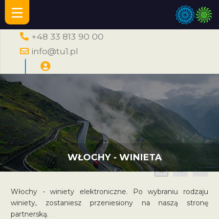
+48 33 813 90 00
info@tu1.pl
WŁOCHY - WINIETA
A
A
A
Włochy - winiety elektroniczne. Po wybraniu rodzaju
winiety, zostaniesz przeniesiony na naszą stronę
partnerską.