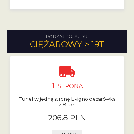
RODZAJ POJAZDU:
CIĘŻAROWY > 19T
1
STRONA
Tunel w jedną stronę Livigno cieżarówka
>18 ton
206.8 PLN