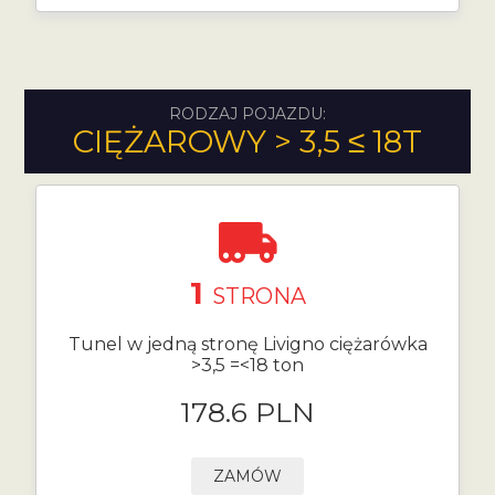
RODZAJ POJAZDU:
CIĘŻAROWY > 3,5 ≤ 18T
1
STRONA
Tunel w jedną stronę Livigno ciężarówka
>3,5 =<18 ton
178.6 PLN
ZAMÓW