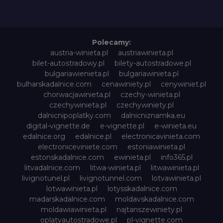
Polecamy:
austria-winieta.pl
austriawinieta.pl
bilet-autostradowy.pl
bilety-autostradowe.pl
bulgariawienieta.pl
bulgariawinieta.pl
bulharskadalnice.com
cenawiniety.pl
cenywiniet.pl
chorwacjawinieta.pl
czechy-winieta.pl
czechywinieta.pl
czechywiniety.pl
dalnicnipoplatky.com
dalnicniznamka.eu
digital-vignette.de
e-vignette.pl
e-winieta.eu
edalnice.org
edalnice.pl
electronicavinieta.com
electroniceviniete.com
estoniawinieta.pl
estonskadalnice.com
ewinieta.pl
info365.pl
litvadalnice.com
litwa-winieta.pl
litwawinieta.pl
livignotunel.pl
livignotunnel.com
lotvawinieta.pl
lotwawinieta.pl
lotysskadalnice.com
madarskadalnice.com
moldavskadalnice.com
moldawiawinieta.pl
najtanszewiniety.pl
oplatyautostradowe.pl
pl-vignette.com