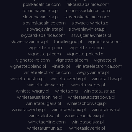
polskadalnice.com
rakouskadalnice.com
rumuniawinieta.pl
rumunskadalnice.com
sloveniawinieta.pl
slovenskadalnice.com
slovinskadalnice.com
slowacja-winieta.pl
slowacjawinieta.pl
sloweniawinieta.pl
svycarskadalnice.com
szwajcariawinieta.pl
słoweniawinieta.pl
tunellivigno.pl
vignette-at.com
vignette-bg.com
vignette-cz.com
vignette-pl.com
vignette-poland.pl
vignette-ro.com
vignette-si.com
vignette.pl
vignettepoland.pl
vinetki.pl
vinietaelectronica.com
vinieteelectronice.com
wegrywinieta.pl
winieta-austria.pl
winieta-czechy.pl
winieta-litwa.pl
winieta-słowacja.pl
winieta-wegry.pl
winieta-węgry.pl
winieta.org
winietaaustria.pl
winietaaustriaonline.pl
winietaautostradowa.pl
winietabulgaria.pl
winietachorwacja.pl
winietaczechy.pl
winietaestonia.pl
winietalitwa.pl
winietalotwa.pl
winietamoldawia.pl
winietaonline.com
winietapolska.pl
winietarumunia.pl
winietaslovenia.pl