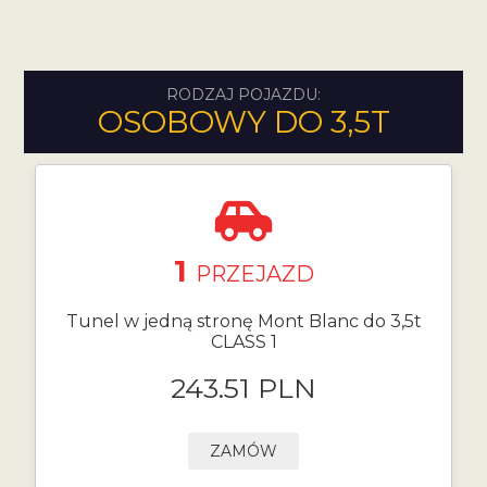
RODZAJ POJAZDU:
OSOBOWY DO 3,5T
1
PRZEJAZD
Tunel w jedną stronę Mont Blanc do 3,5t
CLASS 1
243.51 PLN
ZAMÓW