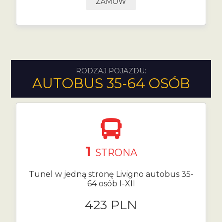
ZAMÓW
RODZAJ POJAZDU:
AUTOBUS 35-64 OSÓB
1
STRONA
Tunel w jedną stronę Livigno autobus 35-
64 osób I-XII
423 PLN