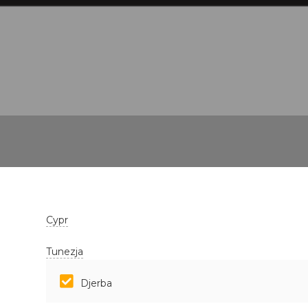
Cypr
Tunezja
Djerba