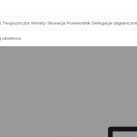
t
Twoja poczta
Winiety
Słowacja
Przewodnik
Delegacje zagraniczn
g obiektów