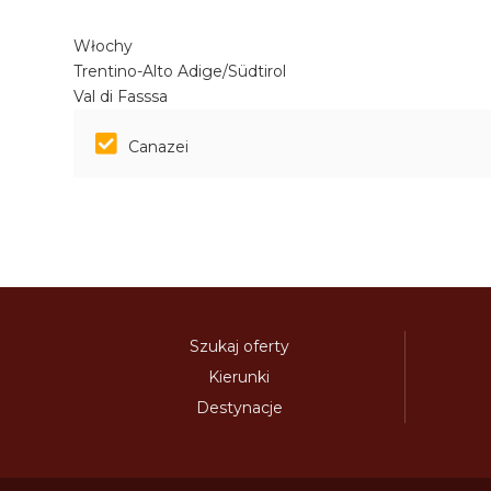
Włochy
Trentino-Alto Adige/Südtirol
Val di Fasssa
Canazei
Szukaj oferty
Kierunki
Destynacje