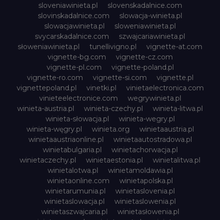
sloveniawinieta.pl
slovenskadalnice.com
slovinskadalnice.com
slowacja-winieta.pl
slowacjawinieta.pl
sloweniawinieta.pl
svycarskadalnice.com
szwajcariawinieta.pl
słoweniawinieta.pl
tunellivigno.pl
vignette-at.com
vignette-bg.com
vignette-cz.com
vignette-pl.com
vignette-poland.pl
vignette-ro.com
vignette-si.com
vignette.pl
vignettepoland.pl
vinetki.pl
vinietaelectronica.com
vinieteelectronice.com
wegrywinieta.pl
winieta-austria.pl
winieta-czechy.pl
winieta-litwa.pl
winieta-słowacja.pl
winieta-wegry.pl
winieta-węgry.pl
winieta.org
winietaaustria.pl
winietaaustriaonline.pl
winietaautostradowa.pl
winietabulgaria.pl
winietachorwacja.pl
winietaczechy.pl
winietaestonia.pl
winietalitwa.pl
winietalotwa.pl
winietamoldawia.pl
winietaonline.com
winietapolska.pl
winietarumunia.pl
winietaslovenia.pl
winietaslowacja.pl
winietaslowenia.pl
winietaszwajcaria.pl
winietasłowenia.pl