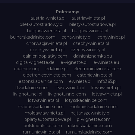
Polecamy:
austria-winieta.pl
austriawinieta.pl
bilet-autostradowy.pl
bilety-autostradowe.pl
bulgariawienieta.pl
bulgariawinieta.pl
bulharskadalnice.com
cenawiniety.pl
cenywiniet.pl
chorwacjawinieta.pl
czechy-winieta.pl
czechywinieta.pl
czechywiniety.pl
dalnicnipoplatky.com
dalnicniznamka.eu
digital-vignette.de
e-vignette.pl
e-winieta.eu
edalnice.org
edalnice.pl
electronicavinieta.com
electroniceviniete.com
estoniawinieta.pl
estonskadalnice.com
ewinieta.pl
info365.pl
litvadalnice.com
litwa-winieta.pl
litwawinieta.pl
livignotunel.pl
livignotunnel.com
lotvawinieta.pl
lotwawinieta.pl
lotysskadalnice.com
madarskadalnice.com
moldavskadalnice.com
moldawiawinieta.pl
najtanszewiniety.pl
oplatyautostradowe.pl
pl-vignette.com
polskadalnice.com
rakouskadalnice.com
rumuniawinieta.pl
rumunskadalnice.com