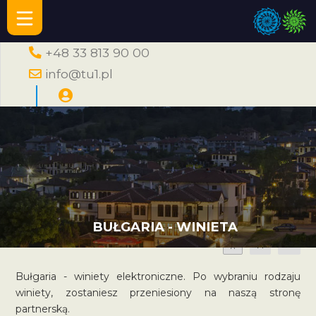
+48 33 813 90 00
info@tu1.pl
BUŁGARIA - WINIETA
A
A
A
Bułgaria - winiety elektroniczne. Po wybraniu rodzaju
winiety, zostaniesz przeniesiony na naszą stronę
partnerską.