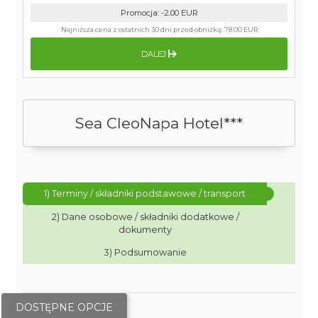
Promocja
:
-2.00
EUR
Najniższa cena z ostatnich 30 dni przed obniżką:
78.00 EUR
DALEJ
Sea CleoNapa Hotel***
1) Terminy / składniki podstawowe / transport
2) Dane osobowe / składniki dodatkowe /
dokumenty
3) Podsumowanie
DOSTĘPNE OPCJE