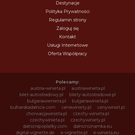
Destynacje
Polityka Prywatności
Regulamin strony
Zaloguj się
Kontakt
Usługi Internetowe
Oferta Współpracy
Polecamy:
austria-winieta.pl
austriawinieta.pl
bilet-autostradowy.pl
bilety-autostradowe.pl
bulgariawienieta.pl
bulgariawinieta.pl
bulharskadalnice.com
cenawiniety.pl
cenywiniet.pl
chorwacjawinieta.pl
czechy-winieta.pl
czechywinieta.pl
czechywiniety.pl
dalnicnipoplatky.com
dalnicniznamka.eu
digital-vignette.de
e-vignette.pl
e-winieta.eu