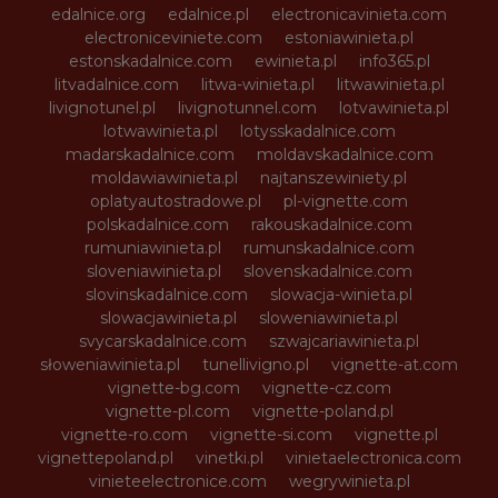
edalnice.org
edalnice.pl
electronicavinieta.com
electroniceviniete.com
estoniawinieta.pl
estonskadalnice.com
ewinieta.pl
info365.pl
litvadalnice.com
litwa-winieta.pl
litwawinieta.pl
livignotunel.pl
livignotunnel.com
lotvawinieta.pl
lotwawinieta.pl
lotysskadalnice.com
madarskadalnice.com
moldavskadalnice.com
moldawiawinieta.pl
najtanszewiniety.pl
oplatyautostradowe.pl
pl-vignette.com
polskadalnice.com
rakouskadalnice.com
rumuniawinieta.pl
rumunskadalnice.com
sloveniawinieta.pl
slovenskadalnice.com
slovinskadalnice.com
slowacja-winieta.pl
slowacjawinieta.pl
sloweniawinieta.pl
svycarskadalnice.com
szwajcariawinieta.pl
słoweniawinieta.pl
tunellivigno.pl
vignette-at.com
vignette-bg.com
vignette-cz.com
vignette-pl.com
vignette-poland.pl
vignette-ro.com
vignette-si.com
vignette.pl
vignettepoland.pl
vinetki.pl
vinietaelectronica.com
vinieteelectronice.com
wegrywinieta.pl