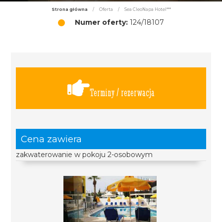
Strona główna
/
Oferta
/
Sea CleoNapa Hotel***
Numer oferty:
124/18107
Terminy / rezerwacja
Cena zawiera
zakwaterowanie w pokoju 2-osobowym