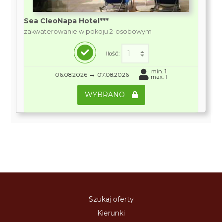
Sea CleoNapa Hotel***
zakwaterowanie w pokoju 2-osobowym
Ilość:
min. 1
→
06.08.2026
07.08.2026
max. 1
WYBRANO
Szukaj oferty
Kierunki