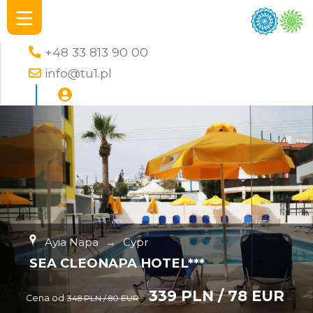
+48 33 813 90 00
info@tu1.pl
Ayia Napa
→
Cypr
SEA CLEONAPA HOTEL***
339 PLN / 78 EUR
Cena od
348 PLN / 80 EUR