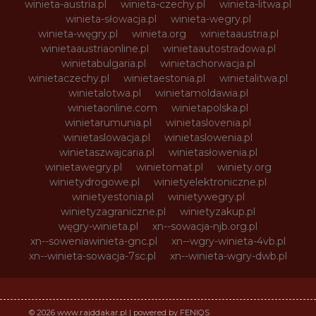
winieta-austria.pl
winieta-czechy.pl
winieta-litwa.pl
winieta-słowacja.pl
winieta-wegry.pl
winieta-węgry.pl
winieta.org
winietaaustria.pl
winietaaustriaonline.pl
winietaautostradowa.pl
winietabulgaria.pl
winietachorwacja.pl
winietaczechy.pl
winietaestonia.pl
winietalitwa.pl
winietalotwa.pl
winietamoldawia.pl
winietaonline.com
winietapolska.pl
winietarumunia.pl
winietaslovenia.pl
winietaslowacja.pl
winietaslowenia.pl
winietaszwajcaria.pl
winietasłowenia.pl
winietawegry.pl
winietomat.pl
winiety.org
winietydrogowe.pl
winietyelektroniczne.pl
winietyestonia.pl
winietywegry.pl
winietyzagraniczne.pl
winietyzakup.pl
węgry-winieta.pl
xn--sowacja-njb.org.pl
xn--soweniawinieta-gnc.pl
xn--wgry-winieta-4vb.pl
xn--winieta-sowacja-7sc.pl
xn--winieta-wgry-dwb.pl
© 2026 www.rajddakar.pl | powered by FENIQS