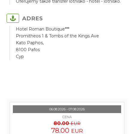
Oferujemy także transfer lotnisko - hotel - lotnisko.
ADRES
Hotel Roman Boutique***
Promitheos 1 & Tombs of the Kings Ave
Kato Paphos,
8100 Pafos
Cyp
06.08.2026 - 07.08.2026
CENA
80.00
EUR
78.00
EUR