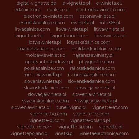
digital-vignette.de
e-vignette.pl
e-winieta.eu
edalnice.org
edalnice.pl
electronicavinieta.com
electroniceviniete.com
estoniawinieta.pl
estonskadalnice.com
ewinieta.pl
info365.pl
litvadalnice.com
litwa-winieta.pl
litwawinieta.pl
livignotunel.pl
livignotunnel.com
lotvawinieta.pl
lotwawinieta.pl
lotysskadalnice.com
madarskadalnice.com
moldavskadalnice.com
moldawiawinieta.pl
najtanszewiniety.pl
oplatyautostradowe.pl
pl-vignette.com
polskadalnice.com
rakouskadalnice.com
rumuniawinieta.pl
rumunskadalnice.com
sloveniawinieta.pl
slovenskadalnice.com
slovinskadalnice.com
slowacja-winieta.pl
slowacjawinieta.pl
sloweniawinieta.pl
svycarskadalnice.com
szwajcariawinieta.pl
słoweniawinieta.pl
tunellivigno.pl
vignette-at.com
vignette-bg.com
vignette-cz.com
vignette-pl.com
vignette-poland.pl
vignette-ro.com
vignette-si.com
vignette.pl
vignettepoland.pl
vinetki.pl
vinietaelectronica.com