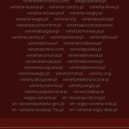
vinieteelectronice.com
wegrywinieta.pl
winieta-austria.pl
winieta-czechy.pl
winieta-litwa.pl
winieta-słowacja.pl
winieta-wegry.pl
winieta-węgry.pl
winieta.org
winietaaustria.pl
winietaaustriaonline.pl
winietaautostradowa.pl
winietabulgaria.pl
winietachorwacja.pl
winietaczechy.pl
winietaestonia.pl
winietalitwa.pl
winietalotwa.pl
winietamoldawia.pl
winietaonline.com
winietapolska.pl
winietarumunia.pl
winietaslovenia.pl
winietaslowacja.pl
winietaslowenia.pl
winietaszwajcaria.pl
winietasłowenia.pl
winietawegry.pl
winietomat.pl
winiety.org
winietydrogowe.pl
winietyelektroniczne.pl
winietyestonia.pl
winietywegry.pl
winietyzagraniczne.pl
winietyzakup.pl
węgry-winieta.pl
xn--sowacja-njb.org.pl
xn--soweniawinieta-gnc.pl
xn--wgry-winieta-4vb.pl
xn--winieta-sowacja-7sc.pl
xn--winieta-wgry-dwb.pl