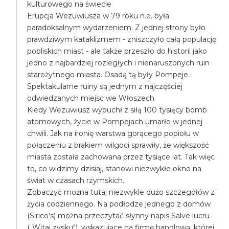
kulturowego na świecie
Erupcja Wezuwiusza w 79 roku n.e. była
paradoksalnym wydarzeniem. Z jednej strony było
prawdziwym kataklizmem - zniszczyło całą populację
pobliskich miast - ale także przeszło do historii jako
jedno z najbardziej rozległych i nienaruszonych ruin
starożytnego miasta. Osadą tą były Pompeje.
Spektakularne ruiny są jednym z najczęściej
odwiedzanych miejsc we Włoszech.
Kiedy Wezuwiusz wybuchł z siłą 100 tysięcy bomb
atomowych, życie w Pompejach umarło w jednej
chwili. Jak na ironię warstwa gorącego popiołu w
połączeniu z brakiem wilgoci sprawiły, że większość
miasta została zachowana przez tysiące lat. Tak więc
to, co widzimy dzisiaj, stanowi niezwykłe okno na
świat w czasach rzymskich.
Zobaczyć można tutaj niezwykle dużo szczegółów z
życia codziennego. Na podłodze jednego z domów
(Sirico's) można przeczytać słynny napis Salve lucru
(„Witaj zysku"), wskazujące na firmę handlową, której