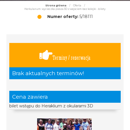
Strona główna
/
Oferta
/
Herkulanum: wycieczka piesza 3D z wejściem bez kolejki - bilety
Numer oferty:
5/18111
Terminy / rezerwacja
Brak aktualnych terminów!
Cena zawiera
bilet wstępu do Heraklium z okularami 3D