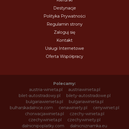
Kierunki
Destynacje
Polityka Prywatności
Regulamin strony
Zaloguj się
Kontakt
Usługi Internetowe
Oferta Współpracy
Polecamy:
austria-winieta.pl
austriawinieta.pl
bilet-autostradowy.pl
bilety-autostradowe.pl
bulgariawienieta.pl
bulgariawinieta.pl
bulharskadalnice.com
cenawiniety.pl
cenywiniet.pl
chorwacjawinieta.pl
czechy-winieta.pl
czechywinieta.pl
czechywiniety.pl
dalnicnipoplatky.com
dalnicniznamka.eu