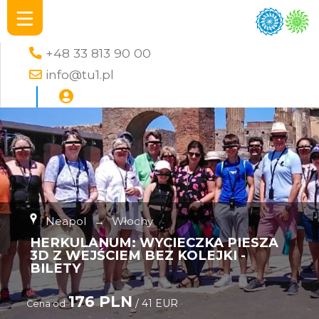
+48 33 813 90 00
info@tu1.pl
Neapol
→
Włochy
HERKULANUM: WYCIECZKA PIESZA
3D Z WEJŚCIEM BEZ KOLEJKI -
BILETY
176 PLN
/ 41 EUR
Cena od