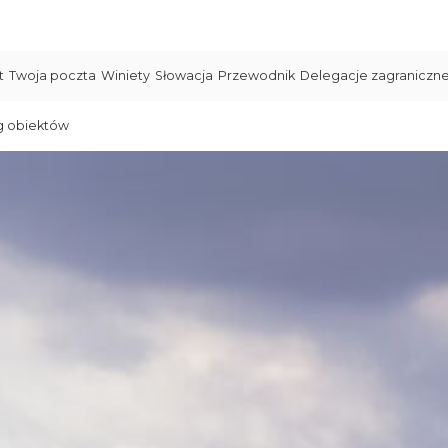
t
Twoja poczta
Winiety
Słowacja
Przewodnik
Delegacje zagraniczn
g obiektów