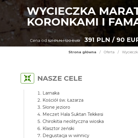
WYCIECZKA MARAT
KORONKAMI I FAM
391 PLN / 90 EU
Cena od
521 PLN / 120 EUR
Strona główna
/
Oferta
/
Wycieczk
NASZE CELE
Larnaka
Kościół św. Łazarza
Słone jezioro
Meczet Hala Suktan Tekkesi
Chirokitia neolityczna wioska
Klasztor żeński
Degustacja w winnicy