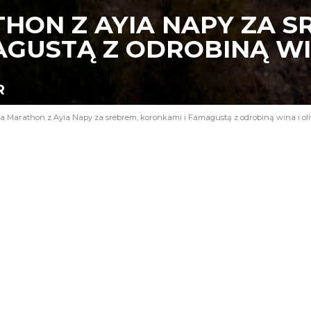
HON Z AYIA NAPY ZA S
AGUSTĄ Z ODROBINĄ WI
R
a Marathon z Ayia Napy za srebrem, koronkami i Famagustą z odrobiną wina i ol