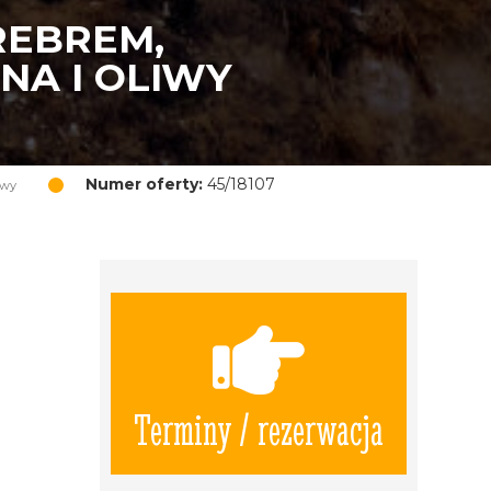
REBREM,
NA I OLIWY
Numer oferty:
45/18107
iwy
Terminy / rezerwacja