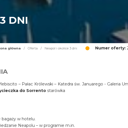
3 DNI
Numer oferty:
2
rona główna
/
Oferta
/
Neapol i okolice 3 dni
IA
ebiscito – Pałac Królewski – Katedra św. Januarego - Galeria U
ycieczka do Sorrento
starówka
ie bagaży w hotelu.
wiedzanie Neapolu – w programie m.in.