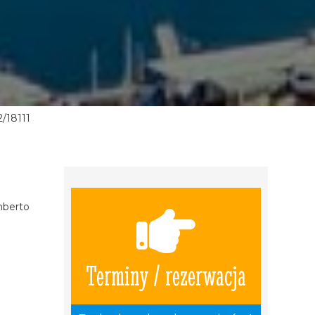
/18111
mberto
Terminy / rezerwacja