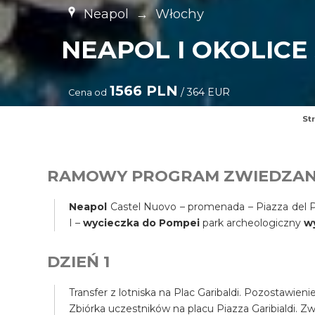
Neapol
→
Włochy
NEAPOL I OKOLICE 
1566 PLN
/ 364 EUR
Cena od
St
RAMOWY PROGRAM ZWIEDZAN
Neapol
Castel Nuovo – promenada – Piazza del Pl
I –
wycieczka do Pompei
park archeologiczny
w
DZIEŃ 1
Transfer z lotniska na Plac Garibaldi. Pozostawien
Zbiórka uczestników na placu Piazza Garibialdi. Z