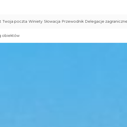
t
Twoja poczta
Winiety
Słowacja
Przewodnik
Delegacje zagraniczn
g obiektów