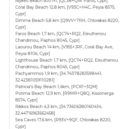
Alykes Beach 500 m, [QC38+QW Pafos, Cypr]
Coral Bay Beach 12,8 km, [V93C+H4C, Peyia 8575,
Cypr]
Dimma Beach 5,8 km [Q9VV+7RH, Chlorakas 8220,
Cypr]
Faros Beach 1,7 km, [QC74+RQ2, Eleutheriou
Chandrinou, Paphos 8045, Cypr]
Laourou Beach 14 km, [V955+JRF, Coral Bay Ave,
Peyia 8106, Cypr]
Lighthouse Beach 1,7 km, [QC74+RQ2, Eleutheriou
Chandrinou, Paphos 8045, Cypr]
Pachyammos 1,9 km, [34.74378283598441,
32.42381059110281]
Patricia’s Bay Beach 1,4km, [PCXF+3QM]
Potima Beach 12,9 km, [R9MR+Q8Q, Kissonerga
8574, Cypr]
Rikkos Beach 4,3 km, [34.73606380160434,
32.44716963662458]
Sea Caves 17,6 km, [R93V+9QF, Chlorakas 8220,
Cypr]