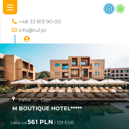
+48 33 813 90 00
info@tu1.pl
Pafos
→
Cypr
M BOUTIQUE HOTEL*****
561 PLN
/ 129 EUR
Cena od