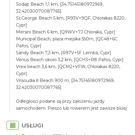
Sodap Beach 1,1 km, [34.75145180972969,
32.42030070087765]
St.George Beach 5 km, [R93V+9QF, Chlorakas 8220,
Cypr]
Mersini Beach 6 km, [Q9WV+7J Chloraka, Cypr]
Municipal Beach, plaża miejska 550m, [QC48+6C
Pafos, Cypr]
Sandy Beach 7,3 km, [R97V+5F Lemba, Cypr]
Venus Beach około 3,2 km, [QCH3+R8 Pafos, Cypr]
Vrexi beach 3,6 km, [QCM2+VFW, Chlorakas 8220,
Cypr]
Vrisoudia ΙΙ Beach 900 m, [34.75145180972969,
32.42030070087765]
Odległości podane są przy założeniu jazdy
samochodem. Pieszo lub rowerem jest zawsze bliżej.
USŁUGI