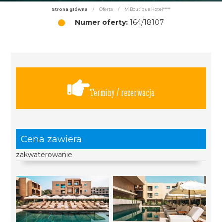
Strona główna
/
Oferta
/
M Boutique Hotel*****
Numer oferty:
164/18107
Terminy / rezerwacja
Cena zawiera
zakwaterowanie