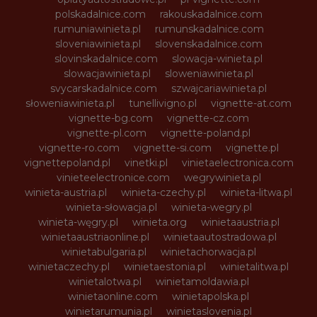
polskadalnice.com
rakouskadalnice.com
rumuniawinieta.pl
rumunskadalnice.com
sloveniawinieta.pl
slovenskadalnice.com
slovinskadalnice.com
slowacja-winieta.pl
slowacjawinieta.pl
sloweniawinieta.pl
svycarskadalnice.com
szwajcariawinieta.pl
słoweniawinieta.pl
tunellivigno.pl
vignette-at.com
vignette-bg.com
vignette-cz.com
vignette-pl.com
vignette-poland.pl
vignette-ro.com
vignette-si.com
vignette.pl
vignettepoland.pl
vinetki.pl
vinietaelectronica.com
vinieteelectronice.com
wegrywinieta.pl
winieta-austria.pl
winieta-czechy.pl
winieta-litwa.pl
winieta-słowacja.pl
winieta-wegry.pl
winieta-węgry.pl
winieta.org
winietaaustria.pl
winietaaustriaonline.pl
winietaautostradowa.pl
winietabulgaria.pl
winietachorwacja.pl
winietaczechy.pl
winietaestonia.pl
winietalitwa.pl
winietalotwa.pl
winietamoldawia.pl
winietaonline.com
winietapolska.pl
winietarumunia.pl
winietaslovenia.pl