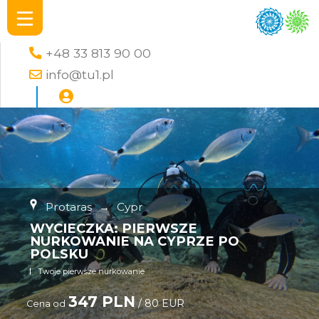
+48 33 813 90 00
info@tu1.pl
Protaras
→
Cypr
WYCIECZKA: PIERWSZE
NURKOWANIE NA CYPRZE PO
POLSKU
Twoje pierwsze nurkowanie
347 PLN
/ 80 EUR
Cena od