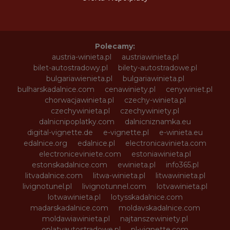
Polecamy:
austria-winieta.pl
austriawinieta.pl
bilet-autostradowy.pl
bilety-autostradowe.pl
bulgariawienieta.pl
bulgariawinieta.pl
bulharskadalnice.com
cenawiniety.pl
cenywiniet.pl
chorwacjawinieta.pl
czechy-winieta.pl
czechywinieta.pl
czechywiniety.pl
dalnicnipoplatky.com
dalnicniznamka.eu
digital-vignette.de
e-vignette.pl
e-winieta.eu
edalnice.org
edalnice.pl
electronicavinieta.com
electroniceviniete.com
estoniawinieta.pl
estonskadalnice.com
ewinieta.pl
info365.pl
litvadalnice.com
litwa-winieta.pl
litwawinieta.pl
livignotunel.pl
livignotunnel.com
lotvawinieta.pl
lotwawinieta.pl
lotysskadalnice.com
madarskadalnice.com
moldavskadalnice.com
moldawiawinieta.pl
najtanszewiniety.pl
oplatyautostradowe.pl
pl-vignette.com