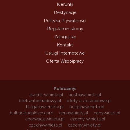
Kierunki
Destynacje
Polityka Prywatności
Regulamin strony
Zaloguj się
Kontakt
Usługi Internetowe
Oferta Współpracy
Polecamy:
austria-winieta.pl
austriawinieta.pl
bilet-autostradowy.pl
bilety-autostradowe.pl
bulgariawienieta.pl
bulgariawinieta.pl
bulharskadalnice.com
cenawiniety.pl
cenywiniet.pl
chorwacjawinieta.pl
czechy-winieta.pl
czechywinieta.pl
czechywiniety.pl