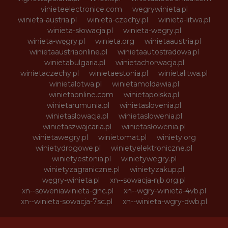
vinieteelectronice.com
wegrywinieta.pl
winieta-austria.pl
winieta-czechy.pl
winieta-litwa.pl
winieta-słowacja.pl
winieta-wegry.pl
winieta-węgry.pl
winieta.org
winietaaustria.pl
winietaaustriaonline.pl
winietaautostradowa.pl
winietabulgaria.pl
winietachorwacja.pl
winietaczechy.pl
winietaestonia.pl
winietalitwa.pl
winietalotwa.pl
winietamoldawia.pl
winietaonline.com
winietapolska.pl
winietarumunia.pl
winietaslovenia.pl
winietaslowacja.pl
winietaslowenia.pl
winietaszwajcaria.pl
winietasłowenia.pl
winietawegry.pl
winietomat.pl
winiety.org
winietydrogowe.pl
winietyelektroniczne.pl
winietyestonia.pl
winietywegry.pl
winietyzagraniczne.pl
winietyzakup.pl
węgry-winieta.pl
xn--sowacja-njb.org.pl
xn--soweniawinieta-gnc.pl
xn--wgry-winieta-4vb.pl
xn--winieta-sowacja-7sc.pl
xn--winieta-wgry-dwb.pl