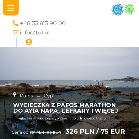
+48 33 813 90 00
info@tu1.pl
Pafos
→
Cypr
WYCIECZKA Z PAFOS MARATHON
DO AYIA NAPA, LEFKARY I WIĘCEJ
Najlepsza wycieczka wybrzeżem południowego Cypru
326 PLN / 75 EUR
Cena od
391 PLN / 90 EUR