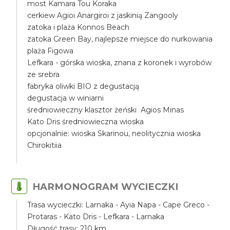
most Kamara Tou Koraka
cerkiew Agioi Anargiroi z jaskinią Zangooly
zatoka i plaża Konnos Beach
zatoka Green Bay, najlepsze miejsce do nurkowania
plaża Figowa
Lefkara - górska wioska, znana z koronek i wyrobów
ze srebra
fabryka oliwki BIO z degustacją
degustacja w winiarni
średniowieczny klasztor żeński Agios Minas
Kato Dris średniowieczna wioska
opcjonalnie: wioska Skarinou, neolitycznia wioska
Chirokitiia
HARMONOGRAM WYCIECZKI
Trasa wycieczki: Larnaka - Ayia Napa - Cape Greco -
Protaras - Kato Dris - Lefkara - Larnaka
Długość trasy: 210 km