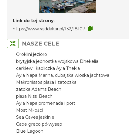
Link do tej strony:
https://www.rajddakar.pl/132/18107
NASZE CELE
Oroklini jezioro
brytyjska jednostka wojskowa Dhekelia
cerkiew i kapliczka Ayia Thekla
Ayia Napa Marina, dubajska wioska jachtowa
Makronissos plaża i zatoczka
zatoka Adams Beach
plaża Nissi Beach
Ayia Napa promenada i port
Most Miłości
Sea Caves jaskinie
Cape greco półwysep
Blue Lagoon