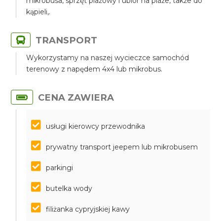
mikrobusa, sprzęt plażowy i ubiór na plaże, także do
kąpieli,.
TRANSPORT
Wykorzystamy na naszej wycieczce samochód
terenowy z napędem 4x4 lub mikrobus.
CENA ZAWIERA
usługi kierowcy przewodnika
prywatny transport jeepem lub mikrobusem
parkingi
butelka wody
filiżanka cypryjskiej kawy