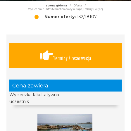
Strona główna
/
Oferta
/
Wycieczka Z Pafos Marathon do Ayia Napa, Lefkary i więcej
Numer oferty:
132/18107
Terminy / rezerwacja
Cena zawiera
Wycieczka fakultatywna
uczestnik