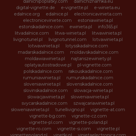
dalnicnipoplatky.com
dalnicniznamka.eu
digital-vignette.de
e-vignette.pl
e-winieta.eu
edalnice.org
edalnice.pl
electronicavinieta.com
electroniceviniete.com
estoniawinieta.pl
estonskadalnice.com
ewinieta.pl
info365.pl
litvadalnice.com
litwa-winieta.pl
litwawinieta.pl
livignotunel.pl
livignotunnel.com
lotvawinieta.pl
lotwawinieta.pl
lotysskadalnice.com
madarskadalnice.com
moldavskadalnice.com
moldawiawinieta.pl
najtanszewiniety.pl
oplatyautostradowe.pl
pl-vignette.com
polskadalnice.com
rakouskadalnice.com
rumuniawinieta.pl
rumunskadalnice.com
sloveniawinieta.pl
slovenskadalnice.com
slovinskadalnice.com
slowacja-winieta.pl
slowacjawinieta.pl
sloweniawinieta.pl
svycarskadalnice.com
szwajcariawinieta.pl
słoweniawinieta.pl
tunellivigno.pl
vignette-at.com
vignette-bg.com
vignette-cz.com
vignette-pl.com
vignette-poland.pl
vignette-ro.com
vignette-si.com
vignette.pl
vignettepoland.pl
vinetki.pl
vinietaelectronica.com