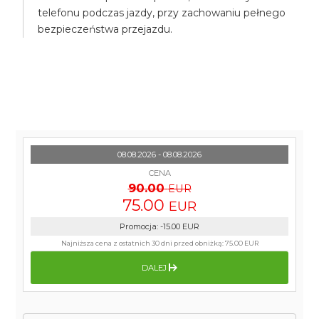
telefonu podczas jazdy, przy zachowaniu pełnego
bezpieczeństwa przejazdu.
08.08.2026 - 08.08.2026
CENA
90.00
EUR
75.00
EUR
Promocja
:
-15.00
EUR
Najniższa cena z ostatnich 30 dni przed obniżką:
75.00 EUR
DALEJ