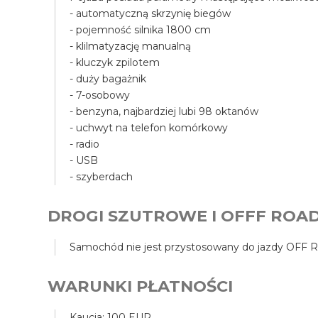
- automatyczną skrzynię biegów
- pojemność silnika 1800 cm
- klilmatyzację manualną
- kluczyk zpilotem
- duży bagażnik
- 7-osobowy
- benzyna, najbardziej lubi 98 oktanów
- uchwyt na telefon komórkowy
- radio
- USB
- szyberdach
DROGI SZUTROWE I OFFF ROA
Samochód nie jest przystosowany do jazdy OFF RO
WARUNKI PŁATNOŚCI
Kaucja: 100 EUR