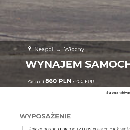
Neapol
→
Włochy
WYNAJEM SAMOC
860 PLN
/ 200 EUR
Cena od
Strona głów
WYPOSAŻENIE
Pojazd posiada parametry i następujące możliwośc