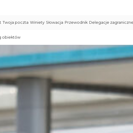
t
Twoja poczta
Winiety
Słowacja
Przewodnik
Delegacje zagraniczn
g obiektów