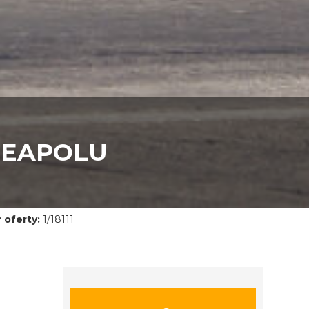
EAPOLU
 oferty:
1/18111