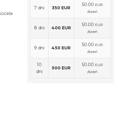
50.00
EUR
7 dni
350 EUR
/dzień
cicela
50.00
EUR
8 dni
400 EUR
/dzień
50.00
EUR
9 dni
450 EUR
/dzień
10
50.00
EUR
500 EUR
dni
/dzień
Cena zawiera
 szyby
wynajem samochodu osobowego
wnik.