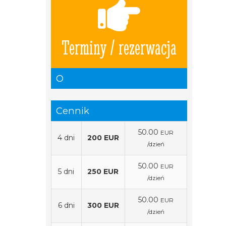
Terminy / rezerwacja
O
Cennik
50.00
EUR
4 dni
200 EUR
/dzień
50.00
EUR
5 dni
250 EUR
/dzień
50.00
EUR
6 dni
300 EUR
/dzień