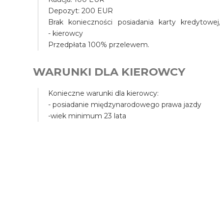
Depozyt: 200 EUR
Brak konieczności posiadania karty kredyto
- kierowcy
Przedpłata 100% przelewem.
WARUNKI DLA KIEROWCY
Konieczne warunki dla kierowcy:
- posiadanie międzynarodowego prawa jazdy
-wiek minimum 23 lata
UBEZPIECZENIE I ODPOWIEDZI
Samochóód posiada ubezpieczenie OC, a także Ass
przedniej.
Inne szkody, jak np. urwanie lusterka, wgniecenie
W przypadku użytkowania poza drogą asfaltową 
W przypadku szkody Użytkownik ma obowiązek stwi