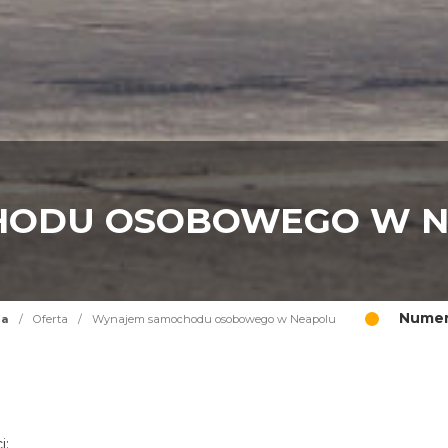
HODU OSOBOWEGO W N
Numer
na
/
Oferta
/
Wynajem samochodu osobowego w Neapolu
i: