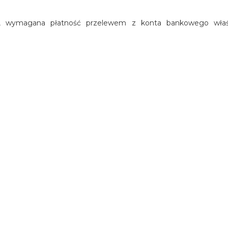
wej, wymagana płatność przelewem z konta bankowego właś
ALNOŚĆ ZA SZKODY
istance (holowanie). Posiada także ubezpieczenie od rozbicia
 blotnika, rozbicie lampy, do szkody 800 euro, odpowiada Użytko
Użytkownik odpowiada za szkody w 100%.
erdzić, kto jest odpowiedzialny za szkodę.